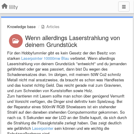
lility
Knowledge base
Articles
​Wenn allerdings Laserstrahlung von
deinem Grundstück
Für den Hobbyfummler gibt es kein Gesetz der den Besitz von
starken
Laserpointer 10000mw Blau
verbietet. Wenn allerdings
Laserstrahlung von deinem Grundstück "entweicht" und du jemanden
gefährdest oder gar was passiert, dann bist Du wegen des
Schadenersatzes dran. Im übrigen, mit meinem 50W Co2 schmilz
Metall nicht mal ansatzweise, da braucht es schon was Handfestes
und das kostet richtig Geld. Das reicht gerade mal zum Gravieren,
und zum Schneiden von Kunststoffen sowie Holz.
Zum hantieren mit Lasern sollte man schon über genügend Vernunft
und Vorsicht verfügen, die Dinger sind definitiv kein Spielzeug. Bei
der Reparatur eines 500mW RGB Showlasers ist ein stehender
Strahl auf den daneben stehenden Computermonitor gekommen. So
nach ca. 5 Sekunden war der LCD an der Stelle kaputt, da sich durch
die Strahlung die Flüssigkristalle zerlegt haben. Das zeigt deutlich
wie gefährlich
Laserpointer
sein können und wie wichtig die
Schutzmaßnahmen sind.