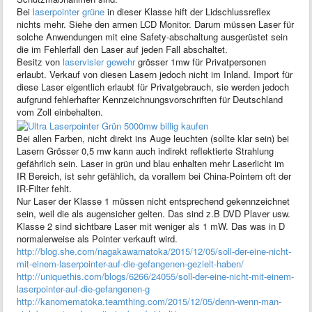
Bei
laserpointer grüne
in dieser Klasse hift der Lidschlussreflex
nichts mehr. Siehe den armen LCD Monitor. Darum müssen Laser für
solche Anwendungen mit eine Safety-abschaltung ausgerüstet sein
die im Fehlerfall den Laser auf jeden Fall abschaltet.
Besitz von
laservisier gewehr
grösser 1mw für Privatpersonen
erlaubt. Verkauf von diesen Lasern jedoch nicht im Inland. Import für
diese Laser eigentlich erlaubt für Privatgebrauch, sie werden jedoch
aufgrund fehlerhafter Kennzeichnungsvorschriften für Deutschland
vom Zoll einbehalten.
Bei allen Farben, nicht direkt ins Auge leuchten (sollte klar sein) bei
Lasern Grösser 0,5 mw kann auch indirekt reflektierte Strahlung
gefährlich sein. Laser in grün und blau enhalten mehr Laserlicht im
IR Bereich, ist sehr gefählich, da vorallem bei China-Pointern oft der
IR-Filter fehlt.
Nur Laser der Klasse 1 müssen nicht entsprechend gekennzeichnet
sein, weil die als augensicher gelten. Das sind z.B DVD Plaver usw.
Klasse 2 sind sichtbare Laser mit weniger als 1 mW. Das was in D
normalerweise als Pointer verkauft wird.
http://blog.she.com/nagakawamatoka/2015/12/05/soll-der-eine-nicht-
mit-einem-laserpointer-auf-die-gefangenen-gezielt-haben/
http://uniquethis.com/blogs/6266/24055/soll-der-eine-nicht-mit-einem-
laserpointer-auf-die-gefangenen-g
http://kanomematoka.teamthing.com/2015/12/05/denn-wenn-man-