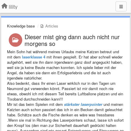
lility
Knowledge base
Articles
Dieser mist ging dann auch nicht nur
morgens so
Mein Sohn hat während meines Urlaubs meine Katzen betreut und
mit dem
laserklasse 4
mit ihnen gespielt. Er hat aber schnell wieder
aufgehört, weil sie ihn dann irgendwann ganz doof angeguckt haben,
weil sie ja keine Beute machen konnten. Ich spiele lieber mit der
Angel, da haben sie dann ein Erfolgserlebnis und die ist auch
irgendwie natürlicher.
Also bedenkt, dass Ihr einen Laser wirklich nur in den Tagen um
Neumond gut verwenden könnt. Passiert ist mir damit noch nie
etwas, obwohl ich mit diesem Teil bereits Luftballone platzen und ein
Tixoband durchschneiden kann!!!
Mir ist das beim Spielen mit dem
stärkster laserpointer
und meinen
Katzten auch schon passiert das ich in ein Becken damit geleuchtet
habe. Schätze auch die Fische denken es wäre was fressbares
.Wenn sie mal in Richtung des Laserpointers schaut, lasse ich sofort
den Knopf los (den man zur Sicherheit dauerhaft gedrückt halten
muss). Ausserdem sind wie gesagt Spiegelungen und Streuungen an