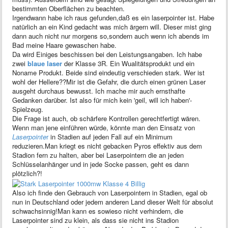
bestimmten Oberflächen zu beachten.
Irgendwann habe ich raus gefunden,daß es ein laserpointer ist. Habe
natürlich an ein Kind gedacht was mich ärgern will. Dieser mist ging
dann auch nicht nur morgens so,sondern auch wenn ich abends im
Bad meine Haare gewaschen habe.
Da wird Einiges beschissen bei den Leistungsangaben. Ich habe
zwei
blaue laser
der Klasse 3R. Ein Wualitätsprodukt und ein
Noname Produkt. Beide sind eindeutig verschieden stark. Wer ist
wohl der Hellere??Mir ist die Gefahr, die durch einen grünen Laser
ausgeht durchaus bewusst. Ich mache mir auch ernsthafte
Gedanken darüber. Ist also für mich kein 'geil, will ich haben'-
Spielzeug.
Die Frage ist auch, ob schärfere Kontrollen gerechtfertigt wären.
Wenn man jene einführen würde, könnte man den Einsatz von
Laserpointe
r
in Stadien auf jeden Fall auf ein Minimum
reduzieren.Man kriegt es nicht gebacken Pyros effektiv aus dem
Stadion fern zu halten, aber bei Laserpointern die an jeden
Schlüsselanhänger und in jede Socke passen, geht es dann
plötzlich?!
Also ich finde den Gebrauch von Laserpointern in Stadien, egal ob
nun in Deutschland oder jedem anderen Land dieser Welt für absolut
schwachsinnig!Man kann es sowieso nicht verhindern, die
Laserpointer sind zu klein, als dass sie nicht ins Stadion