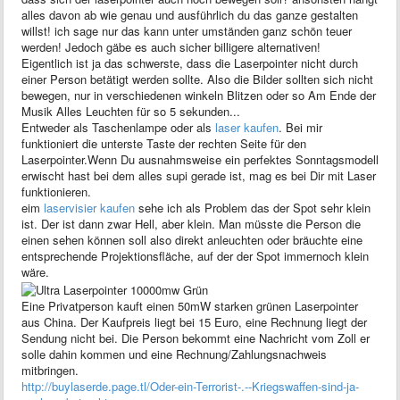
alles davon ab wie genau und ausführlich du das ganze gestalten
willst! ich sage nur das kann unter umständen ganz schön teuer
werden! Jedoch gäbe es auch sicher billigere alternativen!
Eigentlich ist ja das schwerste, dass die Laserpointer nicht durch
einer Person betätigt werden sollte. Also die Bilder sollten sich nicht
bewegen, nur in verschiedenen winkeln Blitzen oder so Am Ende der
Musik Alles Leuchten für so 5 sekunden...
Entweder als Taschenlampe oder als
laser kaufen
. Bei mir
funktioniert die unterste Taste der rechten Seite für den
Laserpointer.Wenn Du ausnahmsweise ein perfektes Sonntagsmodell
erwischt hast bei dem alles supi gerade ist, mag es bei Dir mit Laser
funktionieren.
eim
laservisier kaufen
sehe ich als Problem das der Spot sehr klein
ist. Der ist dann zwar Hell, aber klein. Man müsste die Person die
einen sehen können soll also direkt anleuchten oder bräuchte eine
entsprechende Projektionsfläche, auf der der Spot immernoch klein
wäre.
Eine Privatperson kauft einen 50mW starken grünen Laserpointer
aus China. Der Kaufpreis liegt bei 15 Euro, eine Rechnung liegt der
Sendung nicht bei. Die Person bekommt eine Nachricht vom Zoll er
solle dahin kommen und eine Rechnung/Zahlungsnachweis
mitbringen.
http://buylaserde.page.tl/Oder-ein-Terrorist-.--Kriegswaffen-sind-ja-