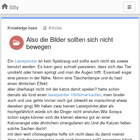
lility
Knowledge base
Articles
​Also die Bilder sollten sich nicht
bewegen
Ein
Laserpointer
ist kein Spielzeug und sollte auch nicht als sowas
benutzt werden. Es kann ganz schnell passieren, dass sich das Tier
umdreht oder hinein springt und man die Augen trifft. Eventuell sogar
eine person in der Nähe. Nimm eine Taschenlampe und du hast
einen ähnlichen Effekt.
aber überhaupt nicht mit der katze damit spielen? hatte schon
damals als kind einen
laserpointer 10000mw kaufen
, mein bruder
auch und uns gehts immer noch gut (obwohl es manschmal etwas
daneben ging).Wir haben zwar keinen Laserpointer,aber als
hochgefährlich würde ich die Dinger nicht einstufen.Wie Soraya
schon sagte,können sich die kleinen ebenso gut an einer
Katzenangel oder ähnlichem strangulieren etc.Und die Katzen lieben
solche Sachen doch!!
mit dem wort choreographie hoffe ich nicht dass du damit meinst
dass sich der laserpointer auch noch bewegen soll? ansonsten hängt