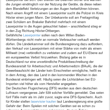
die Jungen eindringlich vor der Nutzung der Geräte, da diese neben
dem Blendeffekt Verletzungen an den Augen herbeiführen können.
Nach einem Angriff mit einem Laserpointer sucht die Polizei im Kreis
Höxter einen jungen Mann. Der Unbekannte soll am Freitagmittag
zwei Schülern am Brakeler Bahnhof mehrfach mit einem
Laserpointer in die Augen geleuchtet haben – anschließend stieg er
in den Zug Richtung Höxter-Ottbergen.
Gefährliche
Laserpointer
sollen nach dem Willen Baden-
Württembergs nicht mehr an normale Verbraucher verkauft werden
dürfen. Die Länderkammer soll die Bundesregierung dazu auffordern,
den Verkauf von Laserpointern mit einer Stärke von mehr als einem
Milliwatt (mw) verbindlich zu verbieten und zudem auf EU-Ebene auf
ein europaweites Verbot hinzuwirken. Bislang gebe es in
Deutschland nur eine unverbindliche Produktbeschreibung der
Bundesanstalt für Arbeitsschutz und Arbeitsmedizin (BAuA), die der
Gewerbeaufsicht der Länder kein Einschreiten ermögliche, heißt es
in dem Antrag, den das Land in den kommenden Wochen in den
Bundesrat einbringen will. Häufig seien die Lichtstärken bei EU-
Importen viel höher als vom Hersteller angegeben.
Der Deutschen Flugsicherung (DFS) wurden aus dem deutschen
Luftraum vergangenes Jahr 539 solcher Vorfälle gemeldet. Das seien
fünf Fälle mehr als im Jahr zuvor, sagte eine DFS-Sprecherin. Auch
für Kinder stellen
laservisier kaufen
laut Landesregierung eine große
Gefahr dar: Beim Spielen mit solchen Geräten sei es schon zu