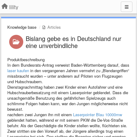
lility
Knowledge base
Articles
​Bislang gebe es in Deutschland nur
eine unverbindliche
Produktbeschreibung
In dem Bundesrats-Antrag verweist Baden-Württemberg darauf, dass
laser kaufen
in den vergangenen Jahren vermehrt zu „Blendangriffen“
missbraucht wurden – unter anderem auf Piloten von Flugzeugen
und Hubschraubern.
Dienstagnachmittag haben zwei Kinder einen Autofahrer und eine
Hubschrauberbesatzung mit einem Laserpointer geblendet. Dass die
unsachgemäße Benutzung des gefährlichen Spielzeugs auch
schlimme Folgen haben kann, war den Jungen möglicherweise nicht
bewusst.
nachdem zwei Jungen ihn mit einem
Laserpointer Blau 10000mw
geblendet hatten, während er mit seinem PKW die De-Vos-Straße
befuhr. Als der Geschädigte die Kinder stellen wollte, flüchteten sie.
Zwar stritten sie den Vorwurf ab, der Jüngere allerdings trug einen
Laserpointer bei sich. Den stellten die Beamten sicher und warnten