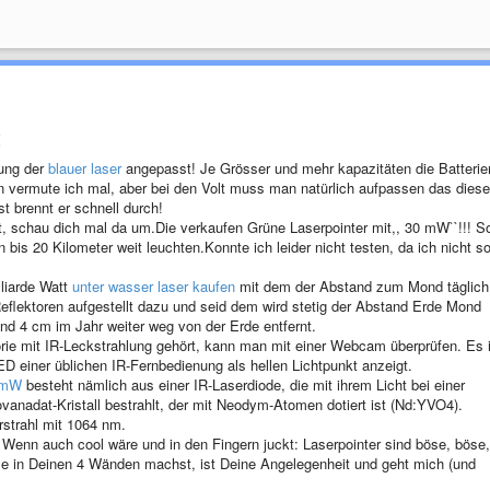
t
ung der
blauer laser
angepasst! Je Grösser und mehr kapazitäten die Batterie
n vermute ich mal, aber bei den Volt muss man natürlich aufpassen das diese
t brennt er schnell durch!
st, schau dich mal da um.Die verkaufen Grüne Laserpointer mit,, 30 mW``!!! S
 bis 20 Kilometer weit leuchten.Konnte ich leider nicht testen, da ich nicht s
liarde Watt
unter wasser laser kaufen
mit dem der Abstand zum Mond täglich
lektoren aufgestellt dazu und seid dem wird stetig der Abstand Erde Mond
d 4 cm im Jahr weiter weg von der Erde entfernt.
rie mit IR-Leckstrahlung gehört, kann man mit einer Webcam überprüfen. Es i
 einer üblichen IR-Fernbedienung als hellen Lichtpunkt anzeigt.
0mW
besteht nämlich aus einer IR-Laserdiode, die mit ihrem Licht bei einer
anadat-Kristall bestrahlt, der mit Neodym-Atomen dotiert ist (Nd:YVO4).
erstrahl mit 1064 nm.
Wenn auch cool wäre und in den Fingern juckt: Laserpointer sind böse, böse,
 in Deinen 4 Wänden machst, ist Deine Angelegenheit und geht mich (und