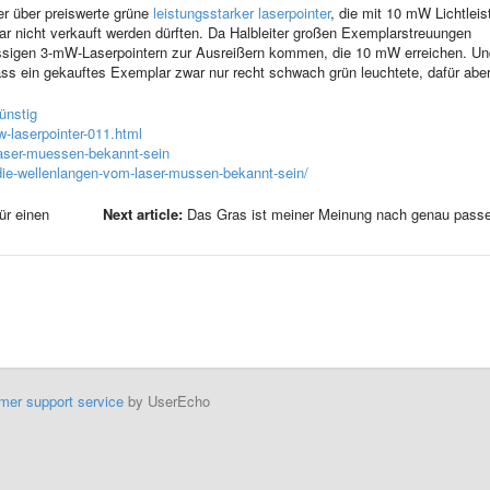
er über preiswerte grüne
leistungsstarker laserpointer
, die mit 10 mW Lichtleis
r nicht verkauft werden dürften. Da Halbleiter großen Exemplarstreuungen
ässigen 3-mW-Laserpointern zur Ausreißern kommen, die 10 mW erreichen. Un
 ein gekauftes Exemplar zwar nur recht schwach grün leuchtete, dafür aber
-laserpointer-011.html
laser-muessen-bekannt-sein
/die-wellenlangen-vom-laser-mussen-bekannt-sein/
für einen
Next article:
​Das Gras ist meiner Meinung nach genau pass
mer support service
by UserEcho