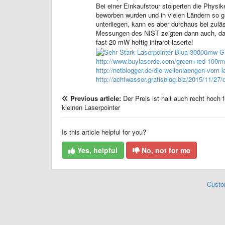
Bei einer Einkaufstour stolperten die Physik
beworben wurden und in vielen Ländern so ga
unterliegen, kann es aber durchaus bei zul
Messungen des NIST zeigten dann auch, dass
fast 20 mW heftig infrarot laserte!
http://www.buylaserde.com/green+red-100mw
http://netblogger.de/die-wellenlaengen-vom-
http://achtwasser.gratisblog.biz/2015/11/27
Previous article:
​Der Preis ist halt auch recht hoch 
kleinen Laserpointer
Is this article helpful for you?
Yes, helpful
No, not for me
Custo