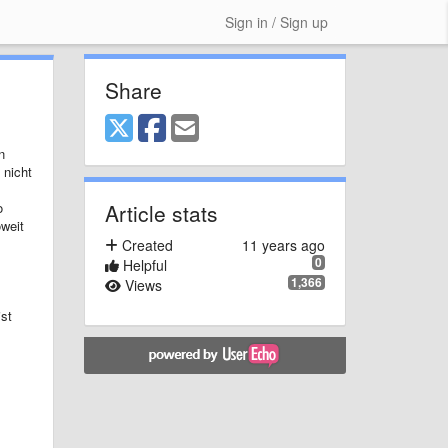
Sign in / Sign up
Share
n
 nicht
o
Article stats
oweit
Created
11 years ago
0
Helpful
1,366
Views
st