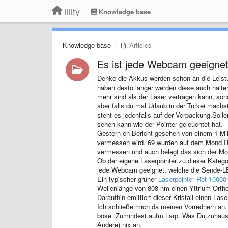
lility
Knowledge base
Knowledge base
Articles
​Es ist jede Webcam geeigne
Denke die Akkus werden schon an die Leist
haben desto länger werden diese auch halte
mehr sind als der Laser vertragen kann, sons
aber falls du mal Urlaub in der Türkei mach
steht es jedenfalls auf der Verpackung.Sollen
sehen kann wie der Pointer geleuchtet hat.
Gestern en Bericht gesehen von einem 1 Mil
vermessen wird. 69 wurden auf dem Mond Ref
vermessen und auch belegt das sich der Mon
Ob der eigene Laserpointer zu dieser Katego
jede Webcam geeignet, welche die Sende-LED
Ein typischer grüner
Laserpointer Rot 1000
Wellenlänge von 808 nm einen Yttrium-Orthov
Daraufhin emittiert dieser Kristall einen Las
Ich schließe mich da meinen Vorrednern an. 
böse. Zumindest aufm Larp. Was Du zuhause
Andere) nix an.